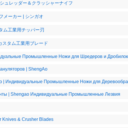
産業用シュレッダー＆クラッシャーナイフ
メーカー | シンガオ
カスタム工業用チッパー刃
オカスタム工業用ブレード
видуальные Промышленные Ножи для Шредеров и Дробилок
рануляторов | ShengAo
ao | Индивидуальные Промышленные Ножи для Деревообр
енты | Shengao Индивидуальные Промышленные Лезвия
r Knives & Crusher Blades