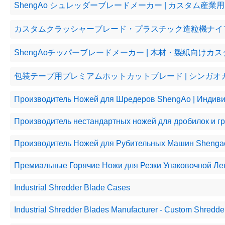
ShengAo シュレッダーブレードメーカー | カスタム
カスタムクラッシャーブレード・プラスチック造粒機ナイフ
ShengAoチッパーブレードメーカー | 木材・製紙向け
包装テープ用プレミアムホットカットブレード | シンガ
Производитель Ножей для Шредеров ShengAo | Инди
Производитель нестандартных ножей для дробилок и г
Производитель Ножей для Рубительных Машин Sheng
Премиальные Горячие Ножи для Резки Упаковочной Л
Industrial Shredder Blade Cases
Industrial Shredder Blades Manufacturer - Custom Shredde