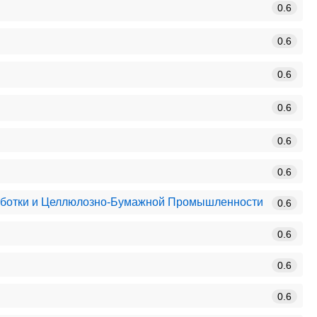
0.6
0.6
0.6
0.6
0.6
0.6
аботки и Целлюлозно-Бумажной Промышленности
0.6
0.6
0.6
0.6