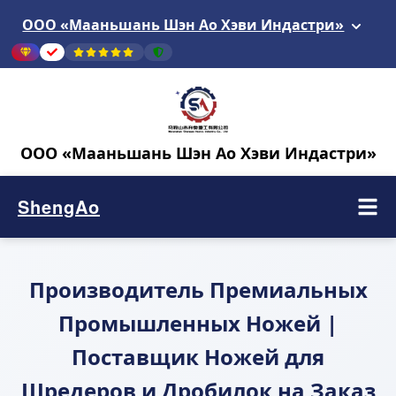
ООО «Мааньшань Шэн Ао Хэви Индастри»
ООО «Мааньшань Шэн Ао Хэви Индастри»
ShengAo
Производитель Премиальных
Промышленных Ножей |
Поставщик Ножей для
Шредеров и Дробилок на Заказ