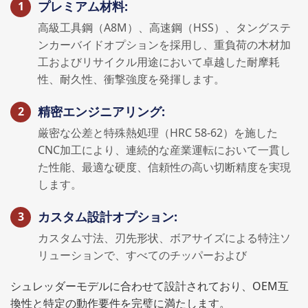
プレミアム材料:
高級工具鋼（A8M）、高速鋼（HSS）、タングステ
ンカーバイドオプションを採用し、重負荷の木材加
工およびリサイクル用途において卓越した耐摩耗
性、耐久性、衝撃強度を発揮します。
精密エンジニアリング:
厳密な公差と特殊熱処理（HRC 58-62）を施した
CNC加工により、連続的な産業運転において一貫し
た性能、最適な硬度、信頼性の高い切断精度を実現
します。
カスタム設計オプション:
カスタム寸法、刃先形状、ボアサイズによる特注ソ
リューションで、すべてのチッパーおよび
シュレッダーモデルに合わせて設計されており、OEM互
換性と特定の動作要件を完璧に満たします。