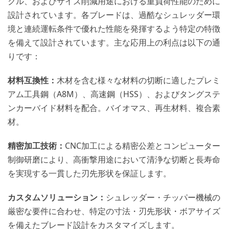
クル、およびサイズ削減用途における重負荷性能のために
設計されています。各ブレードは、過酷なシュレッダー環
境と連続運転条件で優れた性能を発揮するよう特定の特徴
を備えて設計されています。主な応用上の利点は以下の通
りです：
材料互換性：
木材を含む様々な材料の切断に適したプレミ
アム工具鋼（A8M）、高速鋼（HSS）、およびタングステ
ンカーバイド材料を配合。バイオマス、再生材料、複合素
材。
精密加工技術：
CNC加工による精密公差とコンピューター
制御研磨により、高衝撃用途において清浄な切断と長寿命
を実現する一貫した刃先形状を保証します。
カスタムソリューション：
シュレッダー・チッパー機械の
厳密な要件に合わせ、特定の寸法・刃先形状・ボアサイズ
を備えたブレード設計をカスタマイズします。